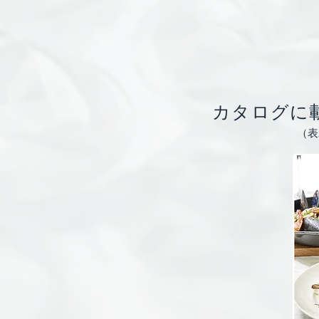
カタログに
（表