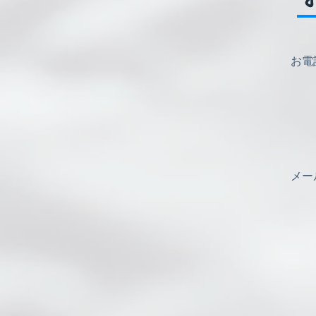
​お
​メ