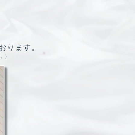
ております。
い。）